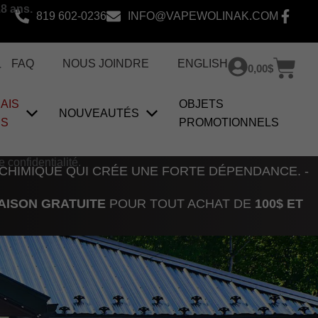
18 ans.
819 602-0236
INFO@VAPEWOLINAK.COM
Pan
FAQ
NOUS JOINDRE
ENGLISH
.
0,00
$
AIS
OBJETS
NOUVEAUTÉS
US
PROMOTIONNELS
e confidentialité.
 CHIMIQUE QUI CRÉE UNE FORTE DÉPENDANCE. -
AISON GRATUITE
POUR TOUT ACHAT DE
100$ ET