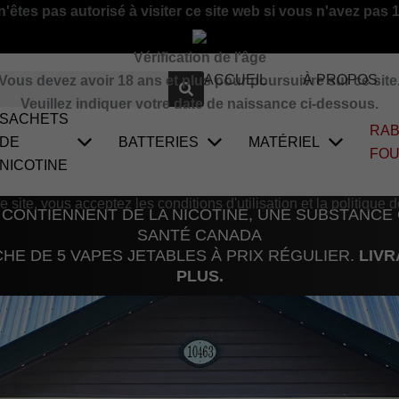
'êtes pas autorisé à visiter ce site web si vous n'avez pas 
Vérification de l'âge
ACCUEIL
À PROPOS
Vous devez avoir 18 ans et plus pour poursuivre sur ce site
Veuillez indiquer votre date de naissance ci-dessous.
SACHETS
RAB
DE
BATTERIES
MATÉRIEL
FO
NICOTINE
site, vous acceptez les conditions d'utilisation et la politique d
 CONTIENNENT DE LA NICOTINE, UNE SUBSTANCE
SANTÉ CANADA
E DE 5 VAPES JETABLES À PRIX RÉGULIER.
LIVR
PLUS.