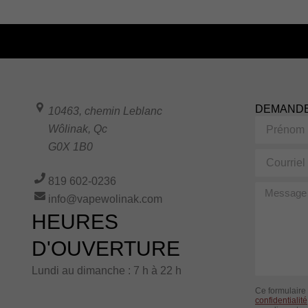
DEMANDE
10463, chemin Leblanc
Prénom
Wôlinak
,
Qc
G0X 1B0
Courriel
819 602-0236
Message
info@vapewolinak.com
HEURES
D'OUVERTURE
Lundi au dimanche : 7 h à 22 h
Ce formulaire
confidentialité