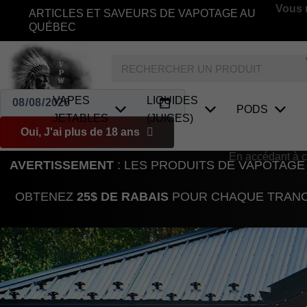
Aller
Vous n
ARTICLES ET SAVEURS DE VAPOTAGE AU
au
QUÉBEC
contenu
Rechercher
VAPES
LIQUIDES
PODS
JETABLES
(JUICES)
Oui, J'ai plus de 18 ans
En accédant à ce 
AVERTISSEMENT
: LES PRODUITS DE VAPOTAGE
OBTENEZ
25$ DE RABAIS
POUR CHAQUE TRANCH