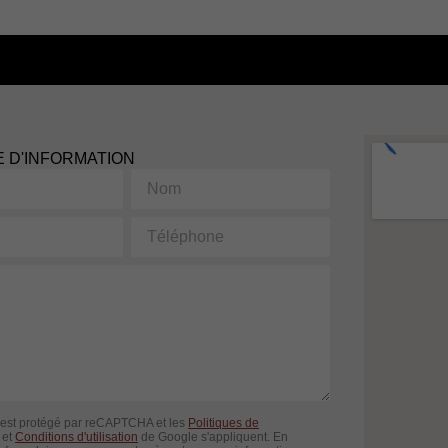
 D'INFORMATION
Nom
Téléphone
 est protégé par reCAPTCHA et les
Politiques de
et
Conditions d'utilisation
de Google s'appliquent. En