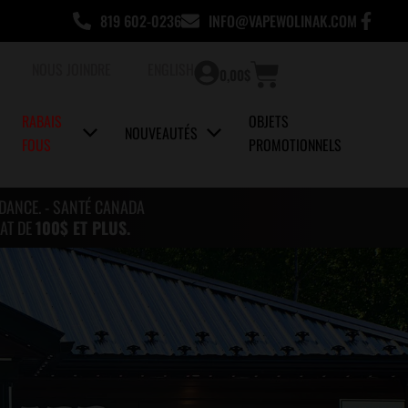
819 602-0236
INFO@VAPEWOLINAK.COM
Panier
NOUS JOINDRE
ENGLISH
0,00
$
RABAIS
OBJETS
NOUVEAUTÉS
FOUS
PROMOTIONNELS
NDANCE. - SANTÉ CANADA
AT DE
100$ ET PLUS.