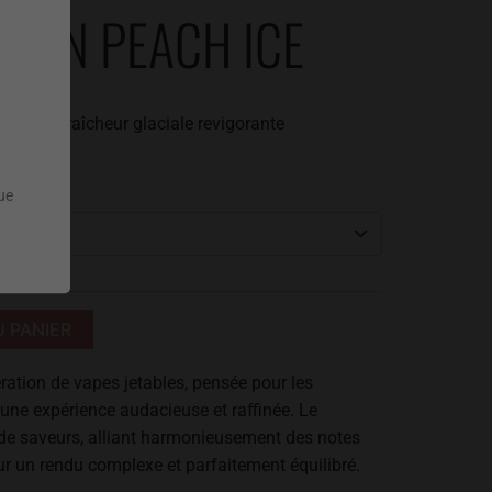
SION PEACH ICE
 à une fraîcheur glaciale revigorante
que
Alternative:
 PANIER
ration de vapes jetables, pensée pour les
une expérience audacieuse et raffinée. Le
 de saveurs, alliant harmonieusement des notes
r un rendu complexe et parfaitement équilibré.