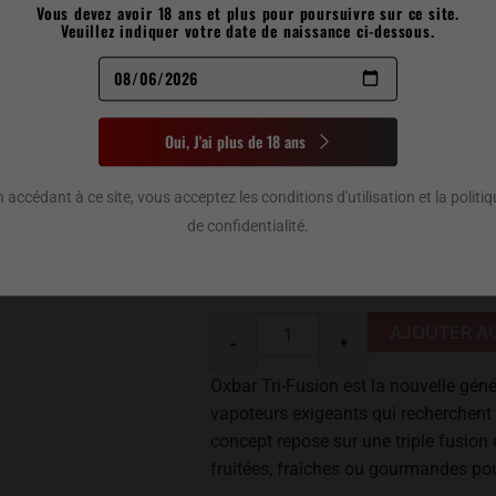
Vous devez avoir 18 ans et plus pour poursuivre sur ce site.
OXBAR TRI-FU
Veuillez indiquer votre date de naissance ci-dessous.
44,00
$
la douceur veloutée de la pêche mûre
Oui, J'ai plus de 18 ans
quantité
Concentration
 accédant à ce site, vous acceptez les conditions d'utilisation et la politi
de
oxbar
de confidentialité.
tri-
fusion
peach
ice
AJOUTER AU
-
+
Oxbar Tri-Fusion est la nouvelle géné
vapoteurs exigeants qui recherchent 
concept repose sur une triple fusion
fruitées, fraîches ou gourmandes pou