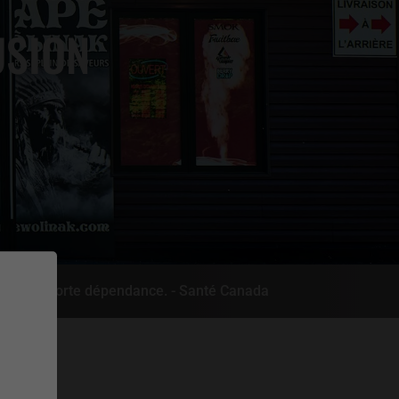
USION
rée une forte dépendance. - Santé Canada