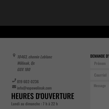
DEMANDE D'
10463, chemin Leblanc
Prénom
Wôlinak
,
Qc
G0X 1B0
Courriel
819 602-0236
Message
info@vapewolinak.com
HEURES D'OUVERTURE
Lundi au dimanche : 7 h à 22 h