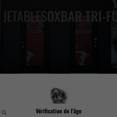
 JETABLES
OXBAR TRI-F
age contiennent de la nicotine, une substance chimique qui c
Vérification de l'âge