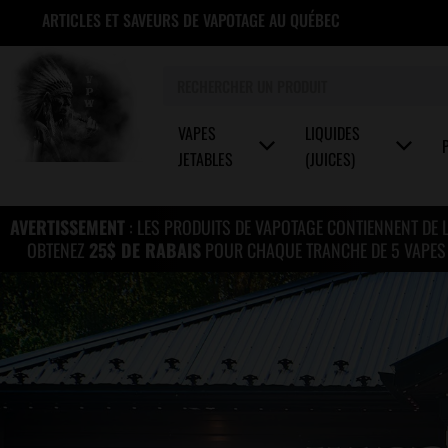
Aller
ARTICLES ET SAVEURS DE VAPOTAGE AU QUÉBEC
au
contenu
Rechercher
VAPES
LIQUIDES
JETABLES
(JUICES)
AVERTISSEMENT
: LES PRODUITS DE VAPOTAGE CONTIENNENT DE 
OBTENEZ
25$ DE RABAIS
POUR CHAQUE TRANCHE DE 5 VAPES J