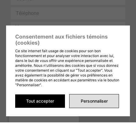
Téléphone
Message
Consentement aux fichiers témoins
(cookies)
Ce site internet fait usage de cookies pour son bon
fonctionnement et pour analyser votre interaction avec lui,
dans le but de vous offrir une expérience personnalisée et
améliorée. Nous n'utiliserons des cookies que si vous donnez
Ce formulaire est protégé par reCAPTCHA et les
Politiques de confidentialité
et
votre consentement en cliquant sur "Tout accepter". Vous
Conditions d'utilisation
de Google s'appliquent. En remplissant ce formulaire,
avez également la possibilité de gérer vos préférences en
vous consentez à partager vos informations conformément à nos
Conditions
matière de cookies en accédant aux paramètres via le bouton
d'utilisation
et
politique de confidentialité
.
"Personnaliser".
ENVOYER LA DEMANDE
Tout accepter
Personnaliser