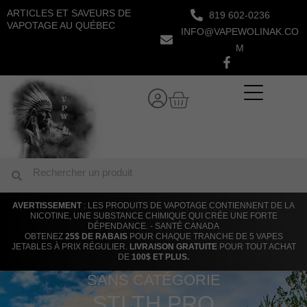
Aller
ARTICLES ET SAVEURS DE
819 602-0236
au
VAPOTAGE AU QUÉBEC
INFO@VAPEWOLINAK.CO
contenu
M
Panier
Rechercher
Rechercher
AVERTISSEMENT
: LES PRODUITS DE VAPOTAGE CONTIENNENT DE LA
NICOTINE, UNE SUBSTANCE CHIMIQUE QUI CRÉE UNE FORTE
DÉPENDANCE. - SANTÉ CANADA
OBTENEZ
25$ DE RABAIS
POUR CHAQUE TRANCHE DE 5 VAPES
JETABLES À PRIX RÉGULIER.
LIVRAISON GRATUITE
POUR TOUT ACHAT
DE
100$ ET PLUS.
SANS CATÉGORIE
STLTH PRO