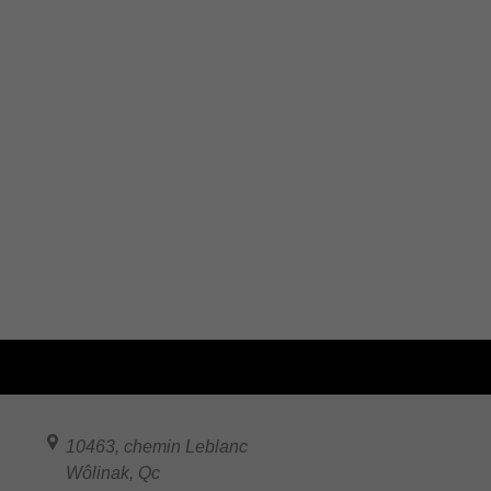
10463, chemin Leblanc
Wôlinak
,
Qc