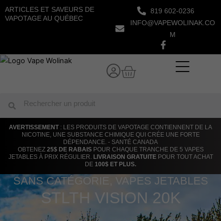
Aller
ARTICLES ET SAVEURS DE
819 602-0236
au
VAPOTAGE AU QUÉBEC
INFO@VAPEWOLINAK.CO
contenu
M
Panier
Rechercher
Rechercher
AVERTISSEMENT
: LES PRODUITS DE VAPOTAGE CONTIENNENT DE LA
NICOTINE, UNE SUBSTANCE CHIMIQUE QUI CRÉE UNE FORTE
DÉPENDANCE. - SANTÉ CANADA
OBTENEZ
25$ DE RABAIS
POUR CHAQUE TRANCHE DE 5 VAPES
JETABLES À PRIX RÉGULIER.
LIVRAISON GRATUITE
POUR TOUT ACHAT
DE
100$ ET PLUS.
SANS CATÉGORIE
,
VAPES JETABLES
STLTH VISION 20K